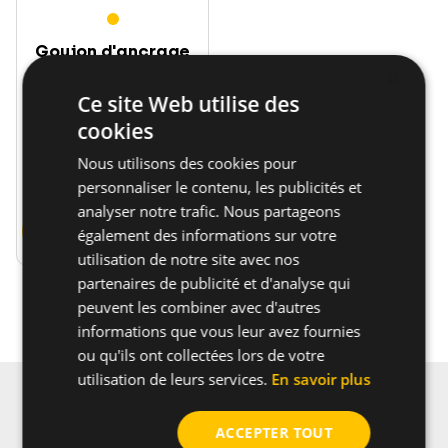
Fixations / Chevilles
Goujon d'ancrage
×
rapide BA plus,
DIN440
Ce site Web utilise des
Goujon d'ancrage
cookies
métallique pour
Nous utilisons des cookies pour
fixation de...
personnaliser le contenu, les publicités et
analyser notre trafic. Nous partageons
Aller au produit
également des informations sur votre
utilisation de notre site avec nos
partenaires de publicité et d'analyse qui
peuvent les combiner avec d'autres
informations que vous leur avez fournies
ou qu'ils ont collectées lors de votre
utilisation de leurs services.
En savoir plus
Pour recevoir les dernières nouvelles de CELO,
ACCEPTER TOUT
promotions et offres produits, abonnez-vous à