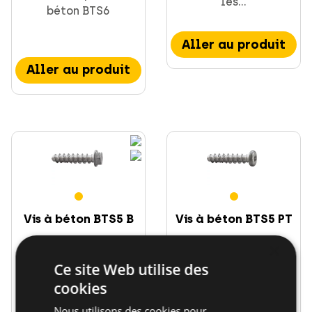
les...
béton BTS6
Aller au produit
Aller au produit
Vis à béton BTS5 B
Vis à béton BTS5 PT
×
Ce site Web utilise des
Vis universelle pour
Vis universelle pour
ancrage direct et
ancrage direct et
cookies
rapide...
rapide...
Nous utilisons des cookies pour