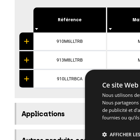
Référence
Ma
910M6LLTRB
M
913M8LLTRB
M
910LLTRBCA
M
Ce site Web 
Nous utilisons des
Nous partageons é
de publicité et d
Applications
fournies ou qu'ils
AFFICHER LES