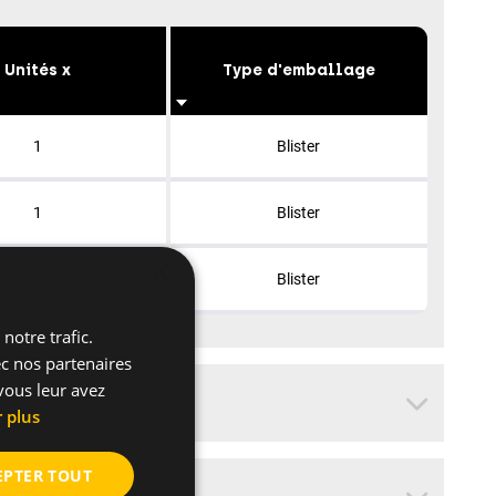
Unités x
Type d'emballage
1
Blister
1
Blister
×
1
Blister
notre trafic.
ec nos partenaires
vous leur avez
r plus
EPTER TOUT