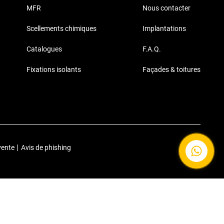
MFR
Nous contacter
Scellements chimiques
Implantations
Catalogues
F.A.Q.
Fixations isolants
Façades & toitures
vente
|
Avis de phishing