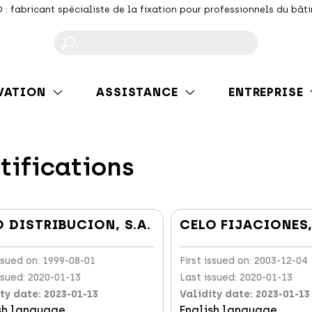
 : fabricant spécialiste de la fixation pour professionnels du bât
F
VATION
ASSISTANCE
ENTREPRISE
tifications
 DISTRIBUCION, S.A.
CELO FIJACIONES, 
issued on: 1999-08-01
First issued on: 2003-12-04
ssued: 2020-01-13
Last issued: 2020-01-13
ty date: 2023-01-13
Validity date: 2023-01-13
sh language
English language