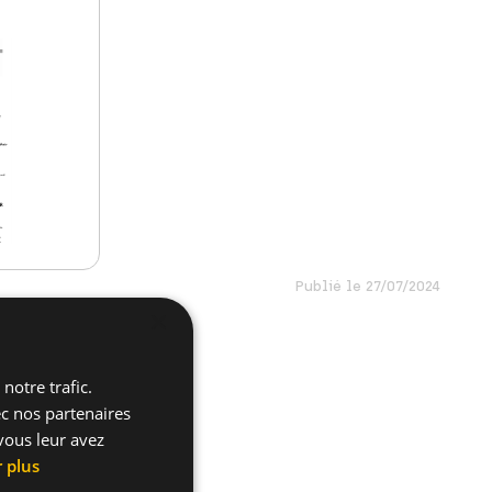
Publié le 27/07/2024
×
notre trafic.
ec nos partenaires
vous leur avez
r plus