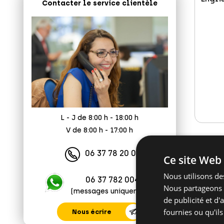
Contacter le service clientèle
L - J de 8:00 h - 18:00 h
V de 8:00 h - 17:00 h
06 37 78 20 04
Ce site Web 
Nous utilisons des
06 37 782 004
Nous partageons é
(messages uniquement)
de publicité et d
fournies ou qu'ils
Nous écrire