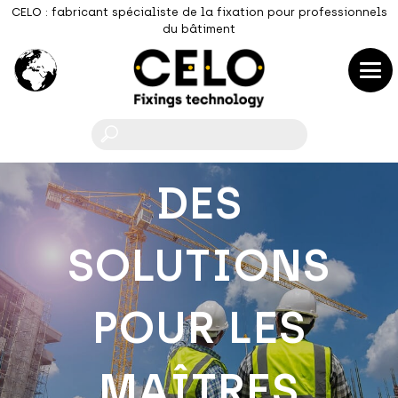
CELO : fabricant spécialiste de la fixation pour professionnels
du bâtiment
F
DES
SOLUTIONS
POUR LES
MAÎTRES