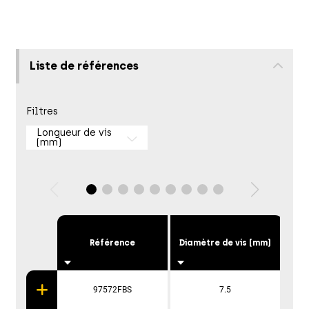
Liste de références
Filtres
Longueur de vis
(mm)
Référence
Diamètre de vis (mm)
Lon
97572FBS
7.5