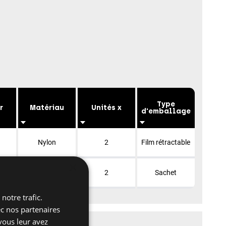
Type
r
Matériau
Unités x
d'emballage
é
Nylon
2
Film rétractable
×
é
Nylon
2
Sachet
notre trafic.
ec nos partenaires
vous leur avez