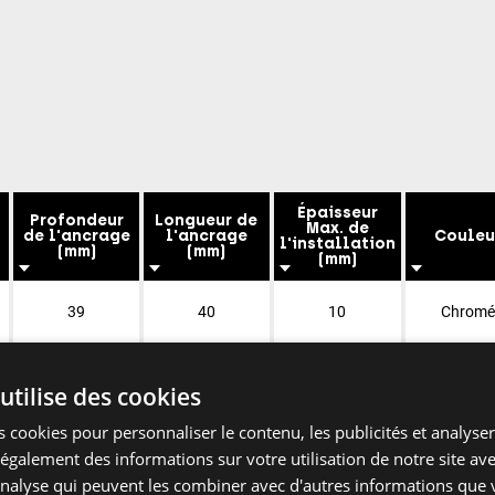
Épaisseur
Profondeur
Longueur de
Max. de
de l'ancrage
l'ancrage
Couleu
l'installation
(mm)
(mm)
(mm)
39
40
10
Chrom
39
40
10
Chrom
utilise des cookies
 cookies pour personnaliser le contenu, les publicités et analyser 
galement des informations sur votre utilisation de notre site av
'analyse qui peuvent les combiner avec d'autres informations que 