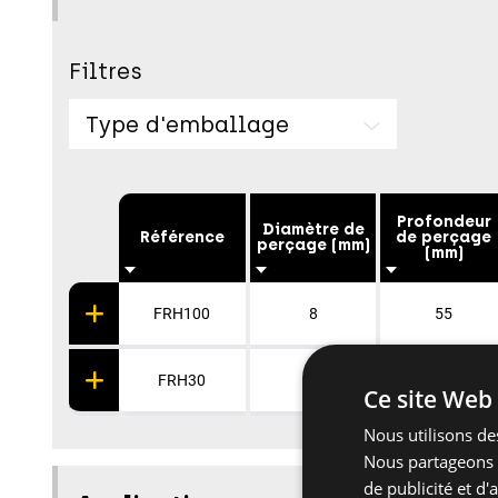
Filtres
Type d'emballage
Profondeur
Diamètre de
Référence
de perçage
perçage (mm)
(mm)
FRH100
8
55
FRH30
8
55
Ce site Web 
Nous utilisons des
Nous partageons é
de publicité et d