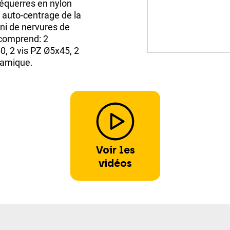
 équerres en nylon
et auto-centrage de la
ni de nervures de
t comprend: 2
0, 2 vis PZ Ø5x45, 2
éramique.
Voir les
vidéos