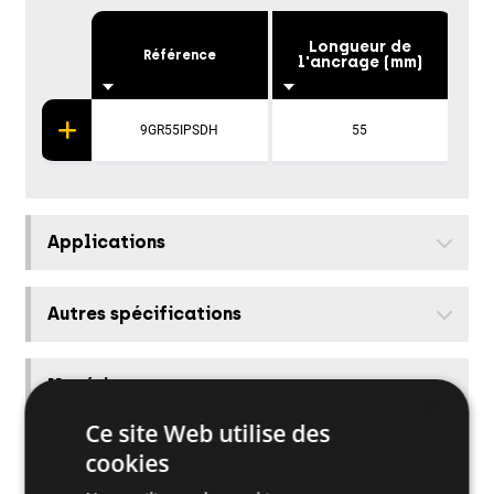
Longueur de
Référence
Tro
l'ancrage (mm)
9GR55IPSDH
55
Applications
Autres spécifications
Matériaux supports
×
Ce site Web utilise des
Autres produits connexes
cookies