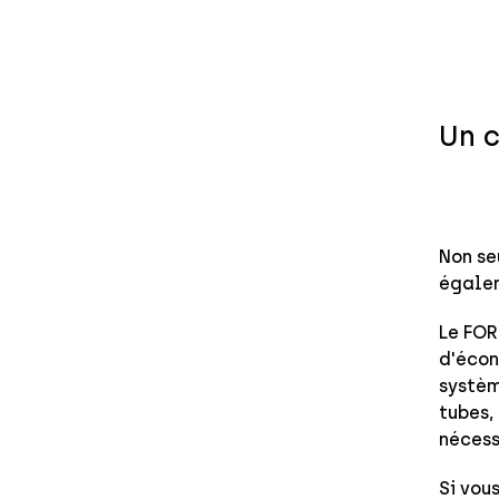
Un c
Non se
égalem
Le FOR
d'écon
systèm
tubes,
nécess
Si vou