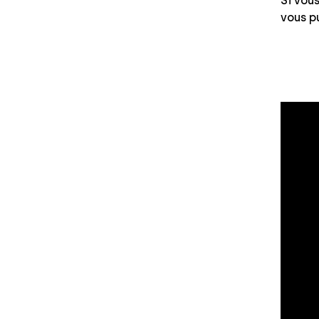
Si vou
vous p