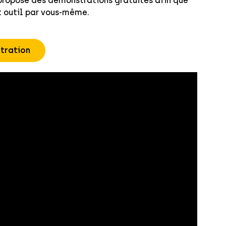
propose des démonstrations gratuites afin que
t outil par vous-même.
tration