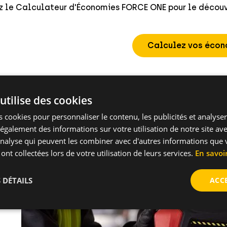
ez le Calculateur d'Économies FORCE ONE pour le découvr
Calculez vos écon
isissant le FORCE ONE, vous bénéficiez de l'une des
gamm
rs à gaz
disponibles pour faciliter les installations él
utilise des cookies
expérience, CELO est un fabricant de premier plan de fi
 cookies pour personnaliser le contenu, les publicités et analyser 
ant et produisant une large gamme d'accessoires pour
galement des informations sur votre utilisation de notre site av
'analyse qui peuvent les combiner avec d'autres informations que 
oueur privilégié pour les installations élect
 ont collectées lors de votre utilisation de leurs services.
En savoi
 DÉTAILS
ACC