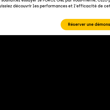
s souhaitez essayer le FORCE ONE par vous-même, CELO 
uissiez découvrir les performances et l'efficacité de ce
Réserver une démons