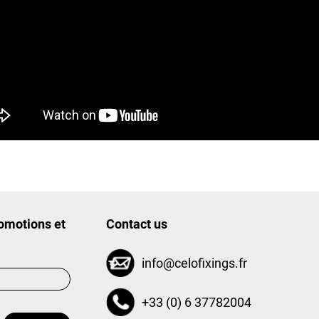
romotions et
Contact us
info@celofixings.fr
+33 (0) 6 37782004