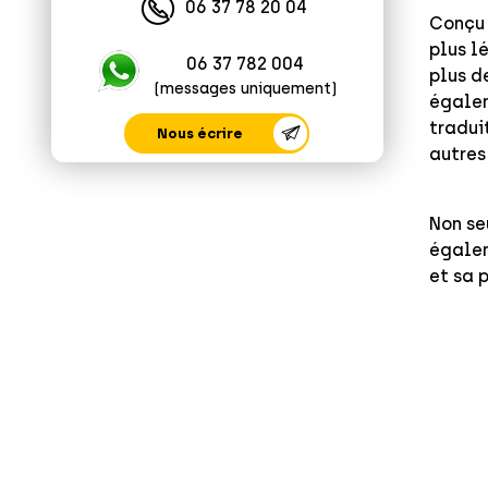
06 37 78 20 04
Conçu 
plus l
06 37 782 004
plus d
(messages uniquement)
égalem
tradui
Nous écrire
autres
Non se
égalem
et sa 